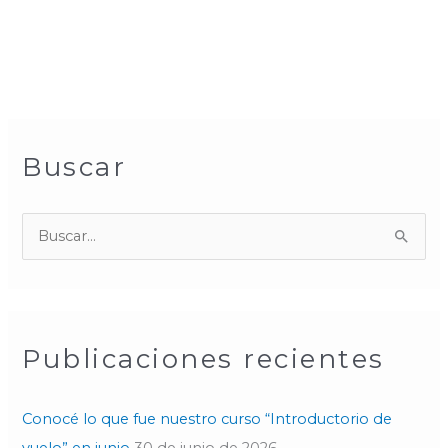
Buscar
B
u
s
c
Publicaciones recientes
a
r
p
Conocé lo que fue nuestro curso “Introductorio de
o