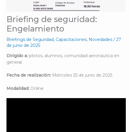
Briefing de seguridad:
Engelamiento
Briefings de Seguridad
,
Capacitaciones
,
Novedades
/
27
de junio de 2025
Dirigido a:
pilotos, alumnos, comunidad aeronáutica en
general.
Fecha de realización:
Miércoles 25 de junio de 2025
Modalidad:
Online