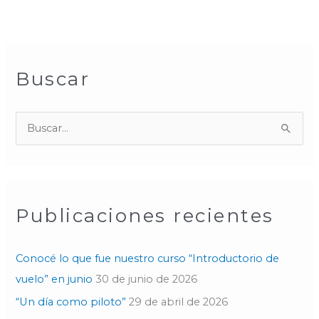
Buscar
B
u
s
c
Publicaciones recientes
a
r
p
Conocé lo que fue nuestro curso “Introductorio de
o
vuelo” en junio
30 de junio de 2026
r
“Un día como piloto”
29 de abril de 2026
: