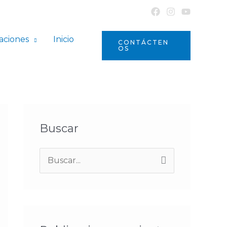
aciones
Inicio
CONTÁCTEN
OS
Buscar
B
u
s
c