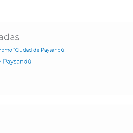
nadas
e Paysandú