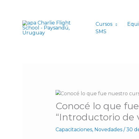
Ir
al
contenido
Cursos
Equi
SMS
Conocé lo que fue
“Introductorio de 
Capacitaciones
,
Novedades
/
30 d