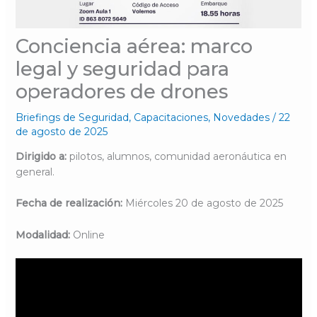
Conciencia aérea: marco
legal y seguridad para
operadores de drones
Briefings de Seguridad
,
Capacitaciones
,
Novedades
/
22
de agosto de 2025
Dirigido a:
pilotos, alumnos, comunidad aeronáutica en
general.
Fecha de realización:
Miércoles 20 de agosto de 2025
Modalidad:
Online