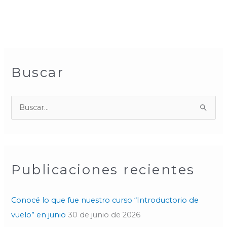
Buscar
B
u
s
c
Publicaciones recientes
a
r
p
Conocé lo que fue nuestro curso “Introductorio de
o
vuelo” en junio
30 de junio de 2026
r