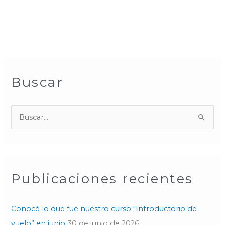
Buscar
B
u
s
c
Publicaciones recientes
a
r
p
Conocé lo que fue nuestro curso “Introductorio de
o
vuelo” en junio
30 de junio de 2026