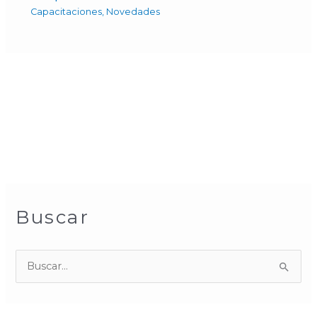
Capacitaciones
,
Novedades
Buscar
B
u
s