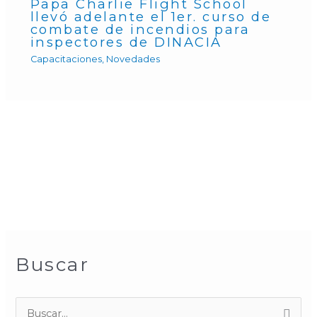
Papa Charlie Flight School
llevó adelante el 1er. curso de
combate de incendios para
inspectores de DINACIA
Capacitaciones
,
Novedades
Buscar
B