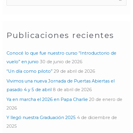
u
s
c
Publicaciones recientes
a
r
p
Conocé lo que fue nuestro curso “Introductorio de
o
vuelo” en junio
30 de junio de 2026
r
“Un día como piloto”
29 de abril de 2026
:
Vivimos una nueva Jornada de Puertas Abiertas el
pasado 4 y 5 de abril
8 de abril de 2026
Ya en marcha el 2026 en Papa Charlie
20 de enero de
2026
Y llegó nuestra Graduación 2025
4 de diciembre de
2025